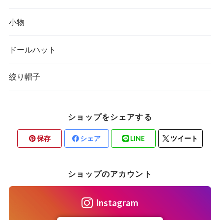
SS（春・夏）
小物
ドールハット
AW（秋・冬）
絞り帽子
ショップをシェアする
保存
シェア
LINE
ツイート
ショップのアカウント
Instagram