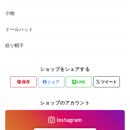
SS（春・夏）
小物
ドールハット
AW（秋・冬）
絞り帽子
ショップをシェアする
保存
シェア
LINE
ツイート
ショップのアカウント
Instagram